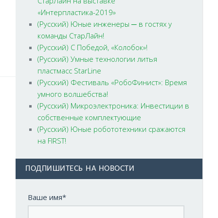
СтарЛайн на выставке
«Интерпластика-2019»
(Русский) Юные инженеры ─ в гостях у
команды СтарЛайн!
(Русский) С Победой, «Колобок»!
(Русский) Умные технологии литья
пластмасс StarLine
(Русский) Фестиваль «РобоФинист»: Время
умного волшебства!
(Русский) Микроэлектроника: Инвестиции в
собственные комплектующие
(Русский) Юные робототехники сражаются
на FIRST!
ПОДПИШИТЕСЬ НА НОВОСТИ
Ваше имя*